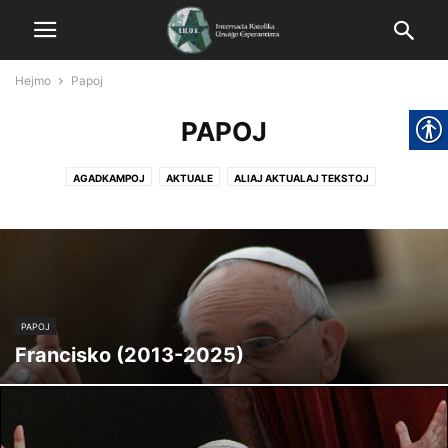
Hejmo
Papoj
PAPOJ
AGADKAMPOJ
AKTUALE
ALIAJ AKTUALAJ TEKSTOJ
ALIAJ NEOFICIALAJ PATRONOJ
ĈIELAJ PATRONOJ
EKLEZIO
EKLEZIO KAJ ESPERANTO
EKUMENISMO
ESPERO KATOLIKA
EVENTOJ
GAZETO
HISTORIO
LA PREZIDANTOJ DE IKUE
LIGOJ
NEKATEGORIITA
PAPOJ
SPIRITA VIVO
PAPOJ
Francisko (2013-2025)