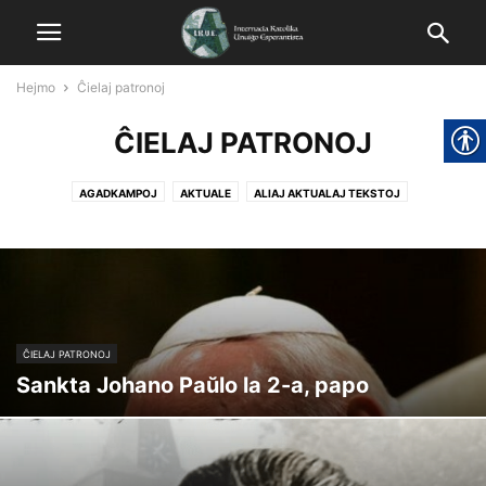
Hejmo
Ĉielaj patronoj
ĈIELAJ PATRONOJ
AGADKAMPOJ
AKTUALE
ALIAJ AKTUALAJ TEKSTOJ
ALIAJ NEOFICIALAJ PATRONOJ
ĈIELAJ PATRONOJ
EKLEZIO
EKLEZIO KAJ ESPERANTO
EKUMENISMO
ESPERO KATOLIKA
EVENTOJ
GAZETO
HISTORIO
LA PREZIDANTOJ DE IKUE
LIGOJ
NEKATEGORIITA
PAPOJ
SPIRITA VIVO
ĈIELAJ PATRONOJ
Sankta Johano Paŭlo la 2-a, papo