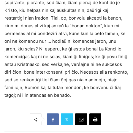
sopirante, plorante, sed ĉiam, ĉiam plenaj de konfido je
Kristo, kiu helpas nin kaj aŭskultas nin, daŭrigi kaj
restartigi nian iradon. Tial, do, bonvolu akcepti la benon,
kiun mi donas al vi kaj ankaŭ la “bonan nokton”, kiun mi
permesas al mi bondeziri al vi; kune kun la peto tamen, ke
oni ne komencu nur … hodiaŭ ni komencas jaron, unu
jaron, kiu scias? Ni esperu, ke ĝi estos bona! La Koncilio
komenciĝas kaj ni ne scias, kiam ĝi finiĝos; ke ĝi povu finiĝi
antaŭ Kristnasko, sed verŝajne, verŝajne ni ne sukcesos
diri ĉion, bone interkonsenti pri ĉio. Necesos alia renkonto,
sed se renkontiĝi tiel ĉiam ĝojigas niajn animojn, niajn
familiojn, Romon kaj la tutan mondon, ke bonvenu ĉi tiaj
tagoj; ni ilin atendas en benado.