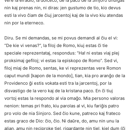
vere la elradio, la dolĉeco, de la paco de la Sinjoro unuigas
nin kaj prenas nin, ni diras: jen gustumo de tio, kio devus
esti la vivo ĉiam de ĉiuj jarcentoj kaj de la vivo kiu atendas
nin por la eterneco.
Diru. Se mi demandas, se mi povus demandi al ĉiu el vi:
“De kie vi venas?”, la filoj de Romo, kiuj estas ĉi tie
speciale reprezentataj, respondus: “Ha! ni estas viaj plej
proksimaj gefiloj; vi estas la episkopo de Romo”. Sed vi,
filoj miaj de Romo, sentas, ke vi reprezentas vere Romon
caput mundi [kapon de la mondo], tian, kia pro aranĝo de la
Providenco ĝi estis vokata esti tra la jarcentoj, por la
disvastigo de la vero kaj de la kristana paco. En ĉi tiuj
vortoj estas la respondo al via omaĝo. Mia persono valoras
nenion: temas pri frato, kiu parolas al vi, kiu fariĝis patro
pro volo de nia Sinjoro. Sed ĉio kune, patreco kaj frateco
estas graco de Dio: ĉio, ĉio. Ni daŭre, do, amu nin unu la
alian, amu nin reciproke tiel, rigardante nin tiel, kiel dum (ĉi