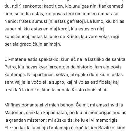
tiu, ndlr) renkonto: kapti tion, kio unuigas nin, flankenmeti
tion, se io tia estas, kio povas teni nin iom en embaraso.
Nenio: frates sumus! [ni estas gefratoj]. La lumo, kiu brilas
super ni, kiu estas en niaj koroj, kiu estas en niaj
konsciencoj, estas la lumo de Kristo, kiu vere volas regi
per sia graco ĉiujn animojn.
Ĉi-matene estis spektaklo, kiun eĉ ne la Baziliko de sankta
Petro, kiu havas kvar jarcentojn da historio, iam ajn povis
kontempli. Ni apartenas, sekve, al epoko dum kiu ni estas
sentivaj je la voĉo el la supro, kaj ni volas esti fidelaj kaj
resti laŭ la indiko, kiun la benata Kristo donis al ni.
Mi finas donante al vi mian benon. Ĉe mi, mi amas inviti la
Madonon, sanktan kaj benatan, pri kiu ni memorigas hodiaŭ
la grandan misteron; mi aŭskultis, ke iu el vi memorigis
Efezon kaj la lumilojn brulantajn ĉirkaŭ la tiea Baziliko, kiun