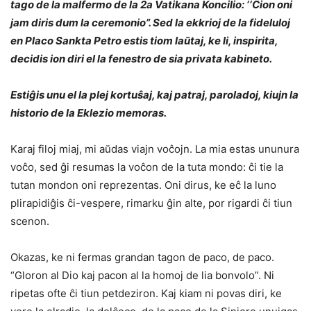
tago de la malfermo de la 2a Vatikana Koncilio: ‘‘Ĉion oni
jam diris dum la ceremonio”. Sed la ekkrioj de la fideluloj
en Placo Sankta Petro estis tiom laŭtaj, ke li, inspirita,
decidis ion diri el la fenestro de sia privata kabineto.
Estiĝis unu el la plej kortuŝaj, kaj patraj, paroladoj, kiujn la
historio de la Eklezio memoras.
Karaj filoj miaj, mi aŭdas viajn voĉojn. La mia estas ununura
voĉo, sed ĝi resumas la voĉon de la tuta mondo: ĉi tie la
tutan mondon oni reprezentas. Oni dirus, ke eĉ la luno
plirapidiĝis ĉi-vespere, rimarku ĝin alte, por rigardi ĉi tiun
scenon.
Okazas, ke ni fermas grandan tagon de paco, de paco.
“Gloron al Dio kaj pacon al la homoj de lia bonvolo”. Ni
ripetas ofte ĉi tiun petdeziron. Kaj kiam ni povas diri, ke