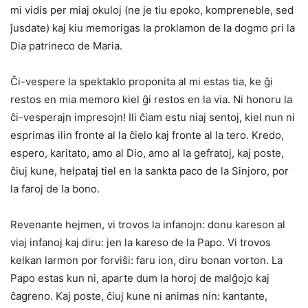
mi vidis per miaj okuloj (ne je tiu epoko, kompreneble, sed
ĵusdate) kaj kiu memorigas la proklamon de la dogmo pri la
Dia patrineco de Maria.
Ĉi-vespere la spektaklo proponita al mi estas tia, ke ĝi
restos en mia memoro kiel ĝi restos en la via. Ni honoru la
ĉi-vesperajn impresojn! Ili ĉiam estu niaj sentoj, kiel nun ni
esprimas ilin fronte al la ĉielo kaj fronte al la tero. Kredo,
espero, karitato, amo al Dio, amo al la gefratoj, kaj poste,
ĉiuj kune, helpataj tiel en la sankta paco de la Sinjoro, por
la faroj de la bono.
Revenante hejmen, vi trovos la infanojn: donu kareson al
viaj infanoj kaj diru: jen la kareso de la Papo. Vi trovos
kelkan larmon por forviŝi: faru ion, diru bonan vorton. La
Papo estas kun ni, aparte dum la horoj de malĝojo kaj
ĉagreno. Kaj poste, ĉiuj kune ni animas nin: kantante,