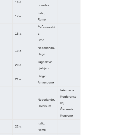
16-a
Lourdes
Italio,
17-a
Romo
Ĉeĥoslovaki
18-a
o,
Brno
Nederlando,
19-a
Hago
Jugoslavio,
20-a
Ljubljano
Belgio,
21-a
Antverpeno
Internacia
Konferenco
Nederlando,
kaj
Hilversum
Ĝenerala
Kunveno
Italio,
22-a
Romo