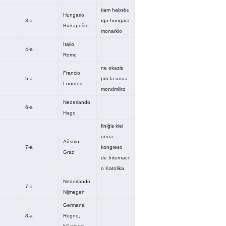
tiam habsbu
Hungario,
3-a
rga-hungara
Budapeŝto
monarkio
Italio,
4-a
Romo
ne okazis
Francio,
5-a
pro la unua
Lourdes
mondmilito
Nederlando,
6-a
Hago
finiĝis kiel
unua
Aŭstrio,
7-a
kongreso
Graz
de Internaci
o Katolika
Nederlando,
7-a
Nijmegen
Germana
8-a
Regno,