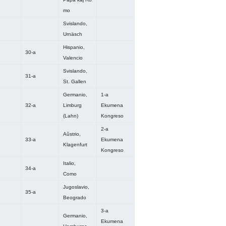
mo
Svislando,
Urnäsch
Hispanio,
30-a
Valencio
Svislando,
31-a
St. Gallen
Germanio,
1-a
32-a
Limburg
Ekumena
(Lahn)
Kongreso
2-a
Aŭstrio,
33-a
Ekumena
Klagenfurt
Kongreso
Italio,
34-a
Como
Jugoslavio,
35-a
Beogrado
3-a
Germanio,
Ekumena