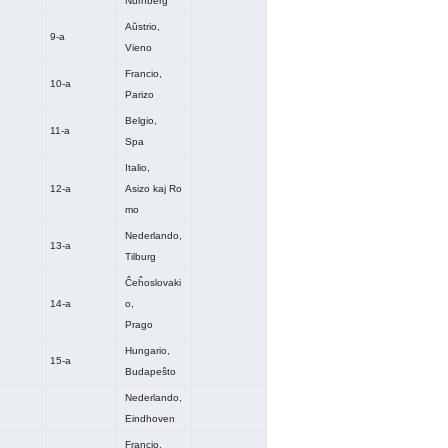
Nürnberg
Aŭstrio,
9-a
Vieno
Francio,
10-a
Parizo
Belgio,
11-a
Spa
Italio,
12-a
Asizo kaj Ro
mo
Nederlando,
13-a
Tilburg
Ĉeĥoslovaki
14-a
o,
Prago
Hungario,
15-a
Budapeŝto
Nederlando,
Eindhoven
Francio,