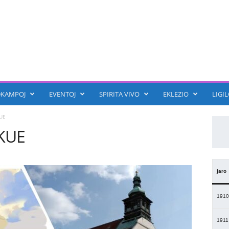
KAMPOJ
EVENTOJ
SPIRITA VIVO
EKLEZIO
LIGIL
UE
IKUE
jaro
1910
1911