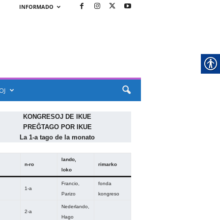
INFORMADO
OJ
KONGRESOJ DE IKUE
PREĜTAGO POR IKUE
La 1-a tago de la monato
l
ando,
n-ro
r
imarko
loko
Francio,
fonda
1-a
Parizo
kongreso
Nederlando,
2-a
Hago