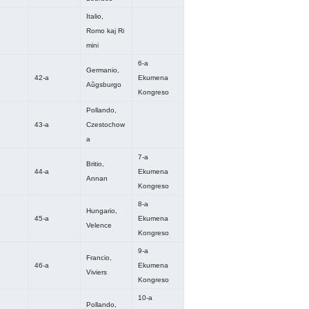
Italio,
Romo kaj Ri
mini
6-a
Germanio,
42-a
Ekumena
Aŭgsburgo
Kongreso
Pollando,
43-a
Czestochow
a
7-a
Britio,
44-a
Ekumena
Annan
Kongreso
8-a
Hungario,
45-a
Ekumena
Velence
Kongreso
9-a
Francio,
46-a
Ekumena
Viviers
Kongreso
10-a
Pollando,