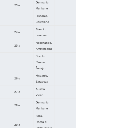
Germanio,
23-a
Munkeno
Hispanio,
Barcelono
Francio,
24-a
Lourdes
Nederlando,
25-a
Amsterdamo
Brazilo,
Rio-de-
Ĵanejro
Hispanio,
26-a
Zaragoza
Aŭstrio,
27-a
Vieno
Germanio,
28-a
Munkeno
Italio,
Rocca di
29-a
Papa kaj Ro