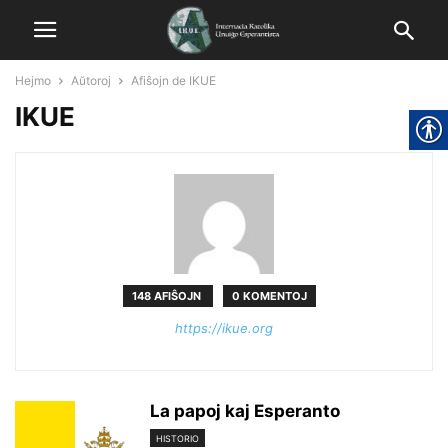
Hejmo
Aŭtoroj
Afiŝojn de IKUE
IKUE
148 AFIŜOJN
0 KOMENTOJ
https://ikue.org
La papoj kaj Esperanto
HISTORIO