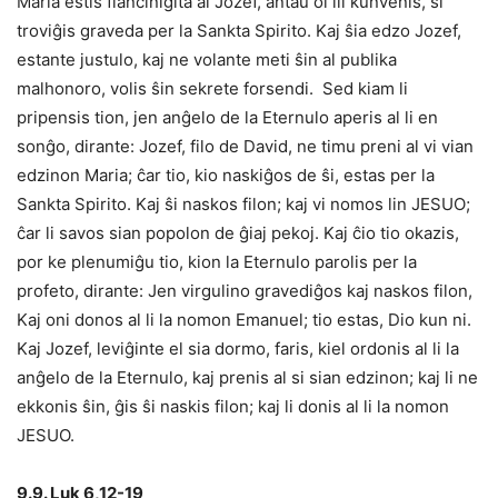
Maria estis fianĉinigita al Jozef, antaŭ ol ili kunvenis, ŝi
troviĝis graveda per la Sankta Spirito. Kaj ŝia edzo Jozef,
estante justulo, kaj ne volante meti ŝin al publika
malhonoro, volis ŝin sekrete forsendi. Sed kiam li
pripensis tion, jen anĝelo de la Eternulo aperis al li en
sonĝo, dirante: Jozef, filo de David, ne timu preni al vi vian
edzinon Maria; ĉar tio, kio naskiĝos de ŝi, estas per la
Sankta Spirito. Kaj ŝi naskos filon; kaj vi nomos lin JESUO;
ĉar li savos sian popolon de ĝiaj pekoj. Kaj ĉio tio okazis,
por ke plenumiĝu tio, kion la Eternulo parolis per la
profeto, dirante: Jen virgulino gravediĝos kaj naskos filon,
Kaj oni donos al li la nomon Emanuel; tio estas, Dio kun ni.
Kaj Jozef, leviĝinte el sia dormo, faris, kiel ordonis al li la
anĝelo de la Eternulo, kaj prenis al si sian edzinon; kaj li ne
ekkonis ŝin, ĝis ŝi naskis filon; kaj li donis al li la nomon
JESUO.
9.9. Luk 6,12-19