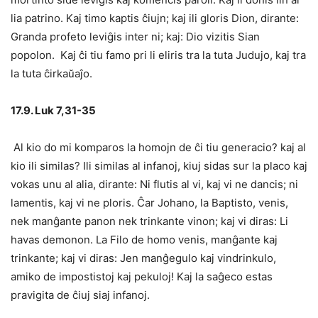
lia patrino. Kaj timo kaptis ĉiujn; kaj ili gloris Dion, dirante:
Granda profeto leviĝis inter ni; kaj: Dio vizitis Sian
popolon. Kaj ĉi tiu famo pri li eliris tra la tuta Judujo, kaj tra
la tuta ĉirkaŭaĵo.
17.9. Luk 7,31-35
Al kio do mi komparos la homojn de ĉi tiu generacio? kaj al
kio ili similas? Ili similas al infanoj, kiuj sidas sur la placo kaj
vokas unu al alia, dirante: Ni flutis al vi, kaj vi ne dancis; ni
lamentis, kaj vi ne ploris. Ĉar Johano, la Baptisto, venis,
nek manĝante panon nek trinkante vinon; kaj vi diras: Li
havas demonon. La Filo de homo venis, manĝante kaj
trinkante; kaj vi diras: Jen manĝegulo kaj vindrinkulo,
amiko de impostistoj kaj pekuloj! Kaj la saĝeco estas
pravigita de ĉiuj siaj infanoj.