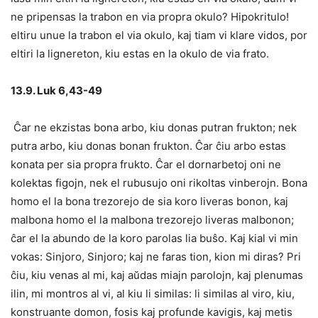
ne pripensas la trabon en via propra okulo? Hipokritulo!
eltiru unue la trabon el via okulo, kaj tiam vi klare vidos, por
eltiri la lignereton, kiu estas en la okulo de via frato.
13.9. Luk 6,43-49
Ĉar ne ekzistas bona arbo, kiu donas putran frukton; nek
putra arbo, kiu donas bonan frukton. Ĉar ĉiu arbo estas
konata per sia propra frukto. Ĉar el dornarbetoj oni ne
kolektas figojn, nek el rubusujo oni rikoltas vinberojn. Bona
homo el la bona trezorejo de sia koro liveras bonon, kaj
malbona homo el la malbona trezorejo liveras malbonon;
ĉar el la abundo de la koro parolas lia buŝo. Kaj kial vi min
vokas: Sinjoro, Sinjoro; kaj ne faras tion, kion mi diras? Pri
ĉiu, kiu venas al mi, kaj aŭdas miajn parolojn, kaj plenumas
ilin, mi montros al vi, al kiu li similas: li similas al viro, kiu,
konstruante domon, fosis kaj profunde kavigis, kaj metis