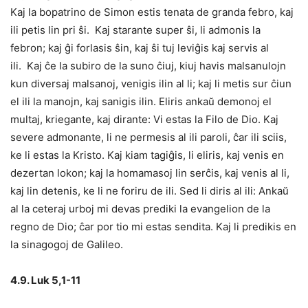
Kaj la bopatrino de Simon estis tenata de granda febro, kaj
ili petis lin pri ŝi. Kaj starante super ŝi, li admonis la
febron; kaj ĝi forlasis ŝin, kaj ŝi tuj leviĝis kaj servis al
ili. Kaj ĉe la subiro de la suno ĉiuj, kiuj havis malsanulojn
kun diversaj malsanoj, venigis ilin al li; kaj li metis sur ĉiun
el ili la manojn, kaj sanigis ilin. Eliris ankaŭ demonoj el
multaj, kriegante, kaj dirante: Vi estas la Filo de Dio. Kaj
severe admonante, li ne permesis al ili paroli, ĉar ili sciis,
ke li estas la Kristo. Kaj kiam tagiĝis, li eliris, kaj venis en
dezertan lokon; kaj la homamasoj lin serĉis, kaj venis al li,
kaj lin detenis, ke li ne foriru de ili. Sed li diris al ili: Ankaŭ
al la ceteraj urboj mi devas prediki la evangelion de la
regno de Dio; ĉar por tio mi estas sendita. Kaj li predikis en
la sinagogoj de Galileo.
4.9. Luk 5,1-11