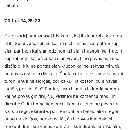
sabato.
7.9. Luk 14,25-33
Kaj grandaj homamasoj iris kun li, kaj li sin turnis, kaj diris
al ili: Se iu venas al mi, kaj ne mal- amas sian patron kaj
sian patrinon kaj sian edzinon kaj siajn infanojn kaj fratojn
kaj fratinojn, kaj eĉ ankaŭ sian vivon, li ne povas esti mia
disĉiplo. Kiu ne portas sian krucon kaj ne sekvas min, tiu
ne povas esti mia disĉiplo. Ĉar kiu el vi, dezirante konstrui
turon, unue ne sidiĝas, por kalkuli la koston, ĉu li havas
sufiĉe, por fini ĝin? Por ke, kiam li metis la fundamenton
kaj ne povas ĝin fini, ĉiuj vidantoj ne komencu moki lin,
dirante: Ĉi tiu homo komencis konstrui, sed ne povis fini.
Kaj kiu reĝo, ekirante, por renkonti en batalo alian reĝon,
unue ne sidiĝos, por konsiliĝi, ĉu li povas kun dek mil
renkonti tiun, kiu venas kontraŭ li kun dudek mil? Aŭ alie,