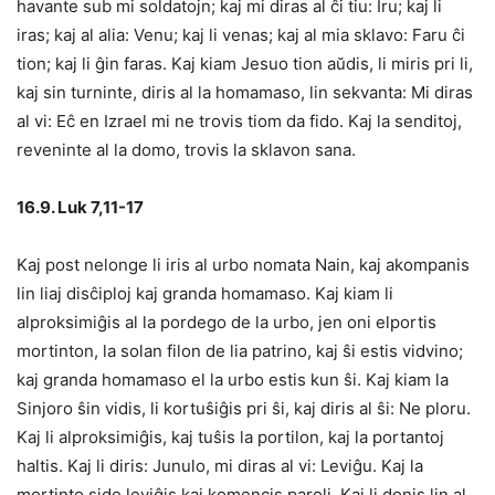
havante sub mi soldatojn; kaj mi diras al ĉi tiu: Iru; kaj li
iras; kaj al alia: Venu; kaj li venas; kaj al mia sklavo: Faru ĉi
tion; kaj li ĝin faras. Kaj kiam Jesuo tion aŭdis, li miris pri li,
kaj sin turninte, diris al la homamaso, lin sekvanta: Mi diras
al vi: Eĉ en Izrael mi ne trovis tiom da fido. Kaj la senditoj,
reveninte al la domo, trovis la sklavon sana.
16.9. Luk 7,11-17
Kaj post nelonge li iris al urbo nomata Nain, kaj akompanis
lin liaj disĉiploj kaj granda homamaso. Kaj kiam li
alproksimiĝis al la pordego de la urbo, jen oni elportis
mortinton, la solan filon de lia patrino, kaj ŝi estis vidvino;
kaj granda homamaso el la urbo estis kun ŝi. Kaj kiam la
Sinjoro ŝin vidis, li kortuŝiĝis pri ŝi, kaj diris al ŝi: Ne ploru.
Kaj li alproksimiĝis, kaj tuŝis la portilon, kaj la portantoj
haltis. Kaj li diris: Junulo, mi diras al vi: Leviĝu. Kaj la
mortinto side leviĝis kaj komencis paroli. Kaj li donis lin al