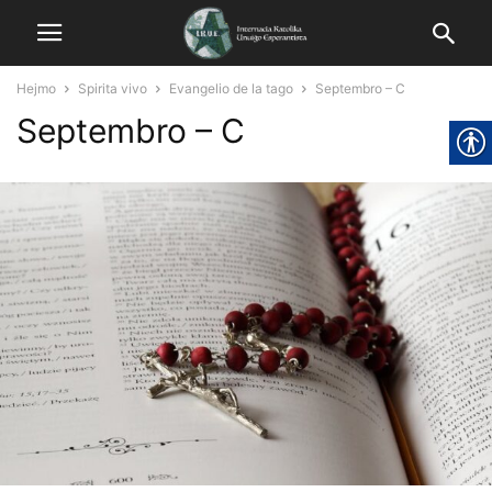
Hejmo
Spirita vivo
Evangelio de la tago
Septembro – C
Septembro – C