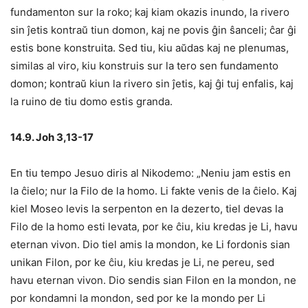
fundamenton sur la roko; kaj kiam okazis inundo, la rivero
sin ĵetis kontraŭ tiun domon, kaj ne povis ĝin ŝanceli; ĉar ĝi
estis bone konstruita. Sed tiu, kiu aŭdas kaj ne plenumas,
similas al viro, kiu konstruis sur la tero sen fundamento
domon; kontraŭ kiun la rivero sin ĵetis, kaj ĝi tuj enfalis, kaj
la ruino de tiu domo estis granda.
14.9. Joh 3,13-17
En tiu tempo Jesuo diris al Nikodemo: „Neniu jam estis en
la ĉielo; nur la Filo de la homo. Li fakte venis de la ĉielo. Kaj
kiel Moseo levis la serpenton en la dezerto, tiel devas la
Filo de la homo esti levata, por ke ĉiu, kiu kredas je Li, havu
eternan vivon. Dio tiel amis la mondon, ke Li fordonis sian
unikan Filon, por ke ĉiu, kiu kredas je Li, ne pereu, sed
havu eternan vivon. Dio sendis sian Filon en la mondon, ne
por kondamni la mondon, sed por ke la mondo per Li