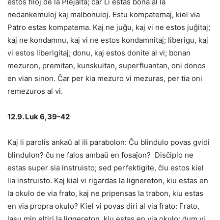
estos filoj de la Plejalta; ĉar Li estas bona al la
nedankemuloj kaj malbonuloj. Estu kompatemaj, kiel via
Patro estas kompatema. Kaj ne juĝu, kaj vi ne estos juĝitaj;
kaj ne kondamnu, kaj vi ne estos kondamnitaj; liberigu, kaj
vi estos liberigitaj; donu, kaj estos donite al vi; bonan
mezuron, premitan, kunskuitan, superfluantan, oni donos
en vian sinon. Ĉar per kia mezuro vi mezuras, per tia oni
remezuros al vi.
12.9. Luk 6,39-42
Kaj li parolis ankaŭ al ili parabolon: Ĉu blindulo povas gvidi
blindulon? ĉu ne falos ambaŭ en fosaĵon? Disĉiplo ne
estas super sia instruisto; sed perfektigite, ĉiu estos kiel
lia instruisto. Kaj kial vi rigardas la lignereton, kiu estas en
la okulo de via frato, kaj ne pripensas la trabon, kiu estas
en via propra okulo? Kiel vi povas diri al via frato: Frato,
lasu min eltiri la lignereton, kiu estas en via okulo; dum vi