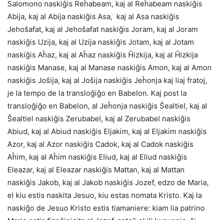
Salomono naskiĝis Reĥabeam, kaj al Reĥabeam naskiĝis
Abija, kaj al Abija naskiĝis Asa, kaj al Asa naskiĝis
Jehoŝafat, kaj al Jehoŝafat naskiĝis Joram, kaj al Joram
naskiĝis Uzija, kaj al Uzija naskiĝis Jotam, kaj al Jotam
naskiĝis Aĥaz, kaj al Aĥaz naskiĝis Ĥizkija, kaj al Ĥizkija
naskiĝis Manase, kaj al Manase naskiĝis Amon, kaj al Amon
naskiĝis Joŝija, kaj al Joŝija naskiĝis Jeĥonja kaj liaj fratoj,
je la tempo de la transloĝiĝo en Babelon. Kaj post la
transloĝiĝo en Babelon, al Jeĥonja naskiĝis Ŝealtiel, kaj al
Ŝealtiel naskiĝis Zerubabel, kaj al Zerubabel naskiĝis
Abiud, kaj al Abiud naskiĝis Eljakim, kaj al Eljakim naskiĝis
Azor, kaj al Azor naskiĝis Cadok, kaj al Cadok naskiĝis
Aĥim, kaj al Aĥim naskiĝis Eliud, kaj al Eliud naskiĝis
Eleazar, kaj al Eleazar naskiĝis Mattan, kaj al Mattan
naskiĝis Jakob, kaj al Jakob naskiĝis Jozef, edzo de Maria,
el kiu estis naskita Jesuo, kiu estas nomata Kristo. Kaj la
naskiĝo de Jesuo Kristo estis tiamaniere: kiam lia patrino