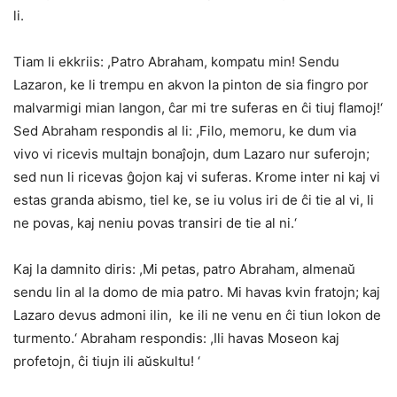
li.
Tiam li ekkriis: ,Patro Abraham, kompatu min! Sendu
Lazaron, ke li trempu en akvon la pinton de sia fingro por
malvarmigi mian langon, ĉar mi tre suferas en ĉi tiuj flamoj!‘
Sed Abraham respondis al li: ,Filo, memoru, ke dum via
vivo vi ricevis multajn bonaĵojn, dum Lazaro nur suferojn;
sed nun li ricevas ĝojon kaj vi suferas. Krome inter ni kaj vi
estas granda abismo, tiel ke, se iu volus iri de ĉi tie al vi, li
ne povas, kaj neniu povas transiri de tie al ni.‘
Kaj la damnito diris: ,Mi petas, patro Abraham, almenaŭ
sendu lin al la domo de mia patro. Mi havas kvin fratojn; kaj
Lazaro devus admoni ilin, ke ili ne venu en ĉi tiun lokon de
turmento.‘ Abraham respondis: ,Ili havas Moseon kaj
profetojn, ĉi tiujn ili aŭskultu! ‘