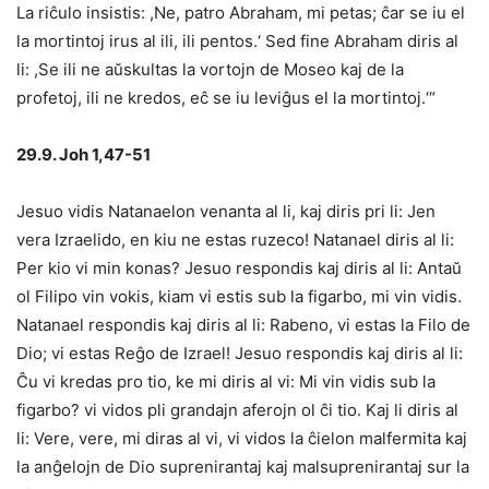
La riĉulo insistis: ,Ne, patro Abraham, mi petas; ĉar se iu el
la mortintoj irus al ili, ili pentos.‘ Sed fine Abraham diris al
li: ,Se ili ne aŭskultas la vortojn de Moseo kaj de la
profetoj, ili ne kredos, eĉ se iu leviĝus el la mortintoj.‘“
29.9. Joh 1,47-51
Jesuo vidis Natanaelon venanta al li, kaj diris pri li: Jen
vera Izraelido, en kiu ne estas ruzeco! Natanael diris al li:
Per kio vi min konas? Jesuo respondis kaj diris al li: Antaŭ
ol Filipo vin vokis, kiam vi estis sub la figarbo, mi vin vidis.
Natanael respondis kaj diris al li: Rabeno, vi estas la Filo de
Dio; vi estas Reĝo de Izrael! Jesuo respondis kaj diris al li:
Ĉu vi kredas pro tio, ke mi diris al vi: Mi vin vidis sub la
figarbo? vi vidos pli grandajn aferojn ol ĉi tio. Kaj li diris al
li: Vere, vere, mi diras al vi, vi vidos la ĉielon malfermita kaj
la anĝelojn de Dio suprenirantaj kaj malsuprenirantaj sur la