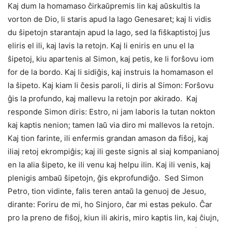
Kaj dum la homamaso ĉirkaŭpremis lin kaj aŭskultis la
vorton de Dio, li staris apud la lago Genesaret; kaj li vidis
du ŝipetojn starantajn apud la lago, sed la fiŝkaptistoj ĵus
eliris el ili, kaj lavis la retojn. Kaj li eniris en unu el la
ŝipetoj, kiu apartenis al Simon, kaj petis, ke li forŝovu iom
for de la bordo. Kaj li sidiĝis, kaj instruis la homamason el
la ŝipeto. Kaj kiam li ĉesis paroli, li diris al Simon: Forŝovu
ĝis la profundo, kaj mallevu la retojn por akirado. Kaj
responde Simon diris: Estro, ni jam laboris la tutan nokton
kaj kaptis nenion; tamen laŭ via diro mi mallevos la retojn.
Kaj tion farinte, ili enfermis grandan amason da fiŝoj, kaj
iliaj retoj ekrompiĝis; kaj ili geste signis al siaj kompanianoj
en la alia ŝipeto, ke ili venu kaj helpu ilin. Kaj ili venis, kaj
plenigis ambaŭ ŝipetojn, ĝis ekprofundiĝo. Sed Simon
Petro, tion vidinte, falis teren antaŭ la genuoj de Jesuo,
dirante: Foriru de mi, ho Sinjoro, ĉar mi estas pekulo. Ĉar
pro la preno de fiŝoj, kiun ili akiris, miro kaptis lin, kaj ĉiujn,