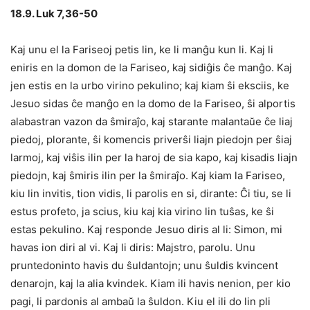
18.9. Luk 7,36-50
Kaj unu el la Fariseoj petis lin, ke li manĝu kun li. Kaj li
eniris en la domon de la Fariseo, kaj sidiĝis ĉe manĝo. Kaj
jen estis en la urbo virino pekulino; kaj kiam ŝi eksciis, ke
Jesuo sidas ĉe manĝo en la domo de la Fariseo, ŝi alportis
alabastran vazon da ŝmiraĵo, kaj starante malantaŭe ĉe liaj
piedoj, plorante, ŝi komencis priverŝi liajn piedojn per ŝiaj
larmoj, kaj viŝis ilin per la haroj de sia kapo, kaj kisadis liajn
piedojn, kaj ŝmiris ilin per la ŝmiraĵo. Kaj kiam la Fariseo,
kiu lin invitis, tion vidis, li parolis en si, dirante: Ĉi tiu, se li
estus profeto, ja scius, kiu kaj kia virino lin tuŝas, ke ŝi
estas pekulino. Kaj responde Jesuo diris al li: Simon, mi
havas ion diri al vi. Kaj li diris: Majstro, parolu. Unu
pruntedoninto havis du ŝuldantojn; unu ŝuldis kvincent
denarojn, kaj la alia kvindek. Kiam ili havis nenion, per kio
pagi, li pardonis al ambaŭ la ŝuldon. Kiu el ili do lin pli