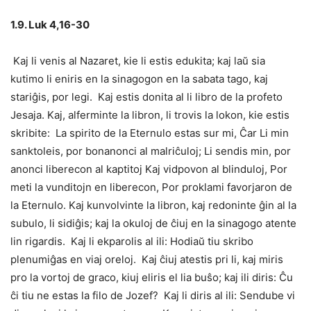
1.9. Luk 4,16-30
Kaj li venis al Nazaret, kie li estis edukita; kaj laŭ sia
kutimo li eniris en la sinagogon en la sabata tago, kaj
stariĝis, por legi. Kaj estis donita al li libro de la profeto
Jesaja. Kaj, alferminte la libron, li trovis la lokon, kie estis
skribite: La spirito de la Eternulo estas sur mi, Ĉar Li min
sanktoleis, por bonanonci al malriĉuloj; Li sendis min, por
anonci liberecon al kaptitoj Kaj vidpovon al blinduloj, Por
meti la vunditojn en liberecon, Por proklami favorjaron de
la Eternulo. Kaj kunvolvinte la libron, kaj redoninte ĝin al la
subulo, li sidiĝis; kaj la okuloj de ĉiuj en la sinagogo atente
lin rigardis. Kaj li ekparolis al ili: Hodiaŭ tiu skribo
plenumiĝas en viaj oreloj. Kaj ĉiuj atestis pri li, kaj miris
pro la vortoj de graco, kiuj eliris el lia buŝo; kaj ili diris: Ĉu
ĉi tiu ne estas la filo de Jozef? Kaj li diris al ili: Sendube vi