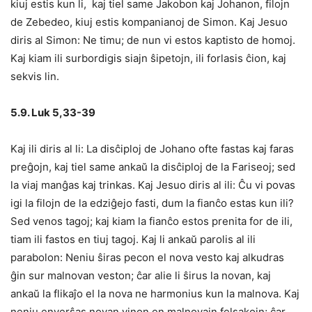
kiuj estis kun li, kaj tiel same Jakobon kaj Johanon, filojn
de Zebedeo, kiuj estis kompanianoj de Simon. Kaj Jesuo
diris al Simon: Ne timu; de nun vi estos kaptisto de homoj.
Kaj kiam ili surbordigis siajn ŝipetojn, ili forlasis ĉion, kaj
sekvis lin.
5.9. Luk 5,33-39
Kaj ili diris al li: La disĉiploj de Johano ofte fastas kaj faras
preĝojn, kaj tiel same ankaŭ la disĉiploj de la Fariseoj; sed
la viaj manĝas kaj trinkas. Kaj Jesuo diris al ili: Ĉu vi povas
igi la filojn de la edziĝejo fasti, dum la fianĉo estas kun ili?
Sed venos tagoj; kaj kiam la fianĉo estos prenita for de ili,
tiam ili fastos en tiuj tagoj. Kaj li ankaŭ parolis al ili
parabolon: Neniu ŝiras pecon el nova vesto kaj alkudras
ĝin sur malnovan veston; ĉar alie li ŝirus la novan, kaj
ankaŭ la flikaĵo el la nova ne harmonius kun la malnova. Kaj
neniu enverŝas novan vinon en malnovajn felsakojn; ĉar