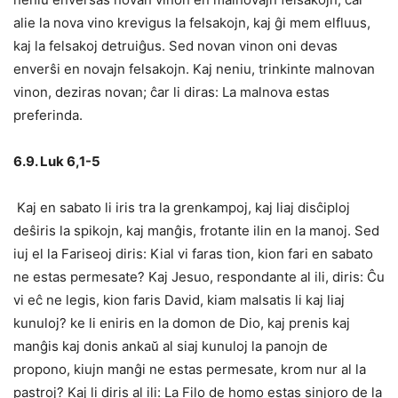
alie la nova vino krevigus la felsakojn, kaj ĝi mem elfluus,
kaj la felsakoj detruiĝus. Sed novan vinon oni devas
enverŝi en novajn felsakojn. Kaj neniu, trinkinte malnovan
vinon, deziras novan; ĉar li diras: La malnova estas
preferinda.
6.9. Luk 6,1-5
Kaj en sabato li iris tra la grenkampoj, kaj liaj disĉiploj
deŝiris la spikojn, kaj manĝis, frotante ilin en la manoj. Sed
iuj el la Fariseoj diris: Kial vi faras tion, kion fari en sabato
ne estas permesate? Kaj Jesuo, respondante al ili, diris: Ĉu
vi eĉ ne legis, kion faris David, kiam malsatis li kaj liaj
kunuloj? ke li eniris en la domon de Dio, kaj prenis kaj
manĝis kaj donis ankaŭ al siaj kunuloj la panojn de
propono, kiujn manĝi ne estas permesate, krom nur al la
pastroj? Kaj li diris al ili: La Filo de homo estas sinjoro de la