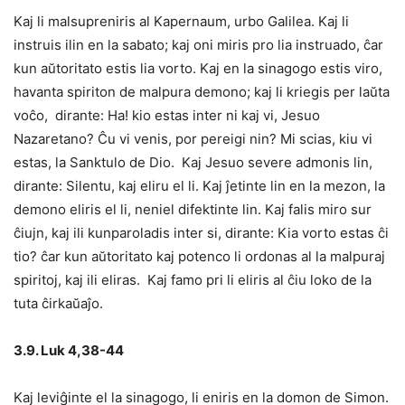
Kaj li malsupreniris al Kapernaum, urbo Galilea. Kaj li
instruis ilin en la sabato; kaj oni miris pro lia instruado, ĉar
kun aŭtoritato estis lia vorto. Kaj en la sinagogo estis viro,
havanta spiriton de malpura demono; kaj li kriegis per laŭta
voĉo, dirante: Ha! kio estas inter ni kaj vi, Jesuo
Nazaretano? Ĉu vi venis, por pereigi nin? Mi scias, kiu vi
estas, la Sanktulo de Dio. Kaj Jesuo severe admonis lin,
dirante: Silentu, kaj eliru el li. Kaj ĵetinte lin en la mezon, la
demono eliris el li, neniel difektinte lin. Kaj falis miro sur
ĉiujn, kaj ili kunparoladis inter si, dirante: Kia vorto estas ĉi
tio? ĉar kun aŭtoritato kaj potenco li ordonas al la malpuraj
spiritoj, kaj ili eliras. Kaj famo pri li eliris al ĉiu loko de la
tuta ĉirkaŭaĵo.
3.9. Luk 4,38-44
Kaj leviĝinte el la sinagogo, li eniris en la domon de Simon.