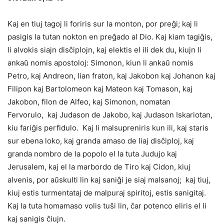
Kaj en tiuj tagoj li foriris sur la monton, por preĝi; kaj li
pasigis la tutan nokton en preĝado al Dio. Kaj kiam tagiĝis,
li alvokis siajn disĉiplojn, kaj elektis el ili dek du, kiujn li
ankaŭ nomis apostoloj: Simonon, kiun li ankaŭ nomis
Petro, kaj Andreon, lian fraton, kaj Jakobon kaj Johanon kaj
Filipon kaj Bartolomeon kaj Mateon kaj Tomason, kaj
Jakobon, filon de Alfeo, kaj Simonon, nomatan
Fervorulo, kaj Judason de Jakobo, kaj Judason Iskariotan,
kiu fariĝis perfidulo. Kaj li malsupreniris kun ili, kaj staris
sur ebena loko, kaj granda amaso de liaj disĉiploj, kaj
granda nombro de la popolo el la tuta Judujo kaj
Jerusalem, kaj el la marbordo de Tiro kaj Cidon, kiuj
alvenis, por aŭskulti lin kaj saniĝi je siaj malsanoj; kaj tiuj,
kiuj estis turmentataj de malpuraj spiritoj, estis sanigitaj.
Kaj la tuta homamaso volis tuŝi lin, ĉar potenco eliris el li
kaj sanigis ĉiujn.