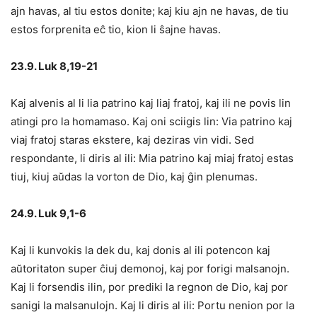
ajn havas, al tiu estos donite; kaj kiu ajn ne havas, de tiu
estos forprenita eĉ tio, kion li ŝajne havas.
23.9. Luk 8,19-21
Kaj alvenis al li lia patrino kaj liaj fratoj, kaj ili ne povis lin
atingi pro la homamaso. Kaj oni sciigis lin: Via patrino kaj
viaj fratoj staras ekstere, kaj deziras vin vidi. Sed
respondante, li diris al ili: Mia patrino kaj miaj fratoj estas
tiuj, kiuj aŭdas la vorton de Dio, kaj ĝin plenumas.
24.9. Luk 9,1-6
Kaj li kunvokis la dek du, kaj donis al ili potencon kaj
aŭtoritaton super ĉiuj demonoj, kaj por forigi malsanojn.
Kaj li forsendis ilin, por prediki la regnon de Dio, kaj por
sanigi la malsanulojn. Kaj li diris al ili: Portu nenion por la