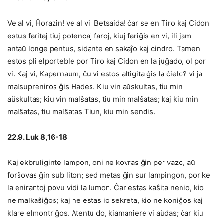
Ve al vi, Ĥorazin! ve al vi, Betsaida! ĉar se en Tiro kaj Cidon
estus faritaj tiuj potencaj faroj, kiuj fariĝis en vi, ili jam
antaŭ longe pentus, sidante en sakaĵo kaj cindro. Tamen
estos pli elporteble por Tiro kaj Cidon en la juĝado, ol por
vi. Kaj vi, Kapernaum, ĉu vi estos altigita ĝis la ĉielo? vi ja
malsupreniros ĝis Hades. Kiu vin aŭskultas, tiu min
aŭskultas; kiu vin malŝatas, tiu min malŝatas; kaj kiu min
malŝatas, tiu malŝatas Tiun, kiu min sendis.
22.9. Luk 8,16-18
Kaj ekbruliginte lampon, oni ne kovras ĝin per vazo, aŭ
forŝovas ĝin sub liton; sed metas ĝin sur lampingon, por ke
la enirantoj povu vidi la lumon. Ĉar estas kaŝita nenio, kio
ne malkaŝiĝos; kaj ne estas io sekreta, kio ne koniĝos kaj
klare elmontriĝos. Atentu do, kiamaniere vi aŭdas; ĉar kiu