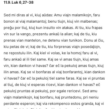
11.9. Luk 6,27-38
Sed mi diras al vi, kiuj aŭdas: Amu viajn malamikojn, faru
bonon al viaj malamantoj; benu tiujn, kiuj vin malbenas;
preĝu por tiuj, kiuj kun insulto vin atakas. Al tiu, kiu frapas
vin sur la vango, prezentu ankaŭ la alian; kaj de tiu, kiu
prenas vian mantelon, ne detenu vian tunikon. Donu al ĉiu,
kiu petas de vi; kaj de tiu, kiu forprenas viajn posedaĵojn,
ne repostulu ilin. Kaj kiel vi volas, ke la homoj faru al vi,
faru ankaŭ al ili tiel same. Kaj se vi amas tiujn, kiuj amas
vin, kian dankon vi havas? ĉar eĉ la pekuloj amas tiujn, kiuj
ilin amas. Kaj se vi bonfaras al viaj bonfarantoj, kian dankon
vi havas? ĉar eĉ la pekuloj tiel same faras. Kaj se vi pruntas
al tiuj, de kiuj vi esperas ricevi, kian dankon vi havas? eĉ
pekuloj pruntas al pekuloj, por egale rericevi. Sed amu
viajn malamikojn, kaj bonfaru, kaj pruntedonu, pri neniu
perdante esperon; kaj via rekompenco estos granda, kaj vi