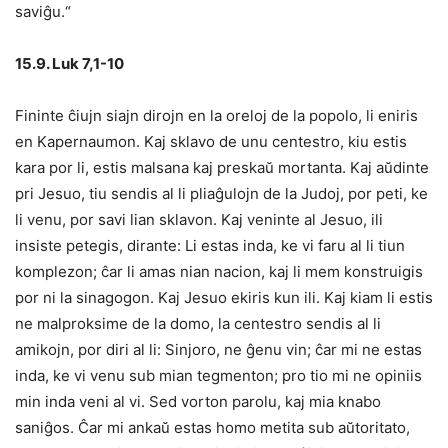
saviĝu.“
15.9. Luk 7,1-10
Fininte ĉiujn siajn dirojn en la oreloj de la popolo, li eniris
en Kapernaumon. Kaj sklavo de unu centestro, kiu estis
kara por li, estis malsana kaj preskaŭ mortanta. Kaj aŭdinte
pri Jesuo, tiu sendis al li pliaĝulojn de la Judoj, por peti, ke
li venu, por savi lian sklavon. Kaj veninte al Jesuo, ili
insiste petegis, dirante: Li estas inda, ke vi faru al li tiun
komplezon; ĉar li amas nian nacion, kaj li mem konstruigis
por ni la sinagogon. Kaj Jesuo ekiris kun ili. Kaj kiam li estis
ne malproksime de la domo, la centestro sendis al li
amikojn, por diri al li: Sinjoro, ne ĝenu vin; ĉar mi ne estas
inda, ke vi venu sub mian tegmenton; pro tio mi ne opiniis
min inda veni al vi. Sed vorton parolu, kaj mia knabo
saniĝos. Ĉar mi ankaŭ estas homo metita sub aŭtoritato,