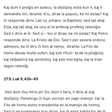
Kaj dum li preĝis en soleco, la disĉiploj estis kun li; kaj li
demandis ilin, dirante: Kiu, diras la popolo, ke mi estas? Kaj
ili responde diris: Laŭ iuj Johano, la Baptisto; sed laŭ aliaj:
Elija; kaj laŭ aliaj, ke unu el la antikvaj profetoj releviĝis.
Sed li diris al ili: Sed vi – kiu vi diras, ke mi estas? Kaj Petro
responde diris: La Kristo de Dio. Sed li per severa ordono
admonis, ke ili diru ĉi tion al neniu; dirante: La Filo de
homo devas multe suferi, kaj esti rifuzi- ta de la pliaĝuloj
kaj ĉefpastroj kaj skribistoj, kaj esti mortigita, kaj la trian
tagon releviĝi.
27.9. Luk 9,43b-45
Sed dum ĉiuj miris pri ĉio, kion li faris, li diris al siaj
disĉiploj: Penetrigu ĉi tiujn vortojn en viajn orelojn: ĉar la
Filo de homo estos transdonita en la manojn de homoj.
Sed ili ne komprenis tiun diron, kaj ĝi estis kaŝita for de ili,