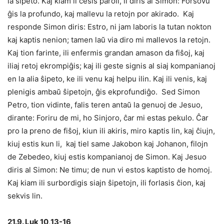
la ŝipeto. Kaj kiam li ĉesis paroli, li diris al Simon: Forŝovu
ĝis la profundo, kaj mallevu la retojn por akirado. Kaj
responde Simon diris: Estro, ni jam laboris la tutan nokton
kaj kaptis nenion; tamen laŭ via diro mi mallevos la retojn.
Kaj tion farinte, ili enfermis grandan amason da fiŝoj, kaj
iliaj retoj ekrompiĝis; kaj ili geste signis al siaj kompanianoj
en la alia ŝipeto, ke ili venu kaj helpu ilin. Kaj ili venis, kaj
plenigis ambaŭ ŝipetojn, ĝis ekprofundiĝo. Sed Simon
Petro, tion vidinte, falis teren antaŭ la genuoj de Jesuo,
dirante: Foriru de mi, ho Sinjoro, ĉar mi estas pekulo. Ĉar
pro la preno de fiŝoj, kiun ili akiris, miro kaptis lin, kaj ĉiujn,
kiuj estis kun li, kaj tiel same Jakobon kaj Johanon, filojn
de Zebedeo, kiuj estis kompanianoj de Simon. Kaj Jesuo
diris al Simon: Ne timu; de nun vi estos kaptisto de homoj.
Kaj kiam ili surbordigis siajn ŝipetojn, ili forlasis ĉion, kaj
sekvis lin.
21.9. Luk 10,13-16