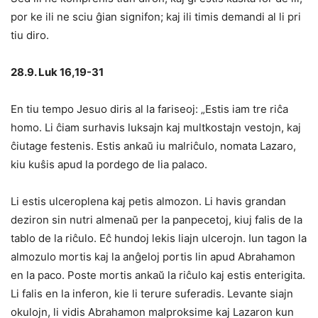
por ke ili ne sciu ĝian signifon; kaj ili timis demandi al li pri
tiu diro.
28.9. Luk 16,19-31
En tiu tempo Jesuo diris al la fariseoj: „Estis iam tre riĉa
homo. Li ĉiam surhavis luksajn kaj multkostajn vestojn, kaj
ĉiutage festenis. Estis ankaŭ iu malriĉulo, nomata Lazaro,
kiu kuŝis apud la pordego de lia palaco.
Li estis ulceroplena kaj petis almozon. Li havis grandan
deziron sin nutri almenaŭ per la panpecetoj, kiuj falis de la
tablo de la riĉulo. Eĉ hundoj lekis liajn ulcerojn. Iun tagon la
almozulo mortis kaj la anĝeloj portis lin apud Abrahamon
en la paco. Poste mortis ankaŭ la riĉulo kaj estis enterigita.
Li falis en la inferon, kie li terure suferadis. Levante siajn
okulojn, li vidis Abrahamon malproksime kaj Lazaron kun