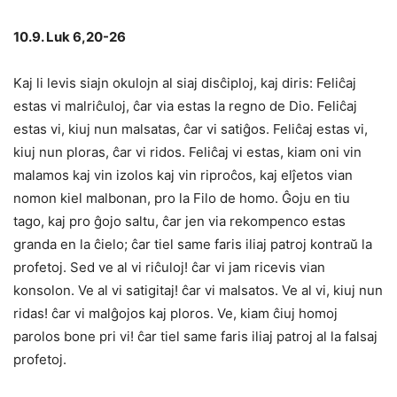
10.9. Luk 6,20-26
Kaj li levis siajn okulojn al siaj disĉiploj, kaj diris: Feliĉaj
estas vi malriĉuloj, ĉar via estas la regno de Dio. Feliĉaj
estas vi, kiuj nun malsatas, ĉar vi satiĝos. Feliĉaj estas vi,
kiuj nun ploras, ĉar vi ridos. Feliĉaj vi estas, kiam oni vin
malamos kaj vin izolos kaj vin riproĉos, kaj elĵetos vian
nomon kiel malbonan, pro la Filo de homo. Ĝoju en tiu
tago, kaj pro ĝojo saltu, ĉar jen via rekompenco estas
granda en la ĉielo; ĉar tiel same faris iliaj patroj kontraŭ la
profetoj. Sed ve al vi riĉuloj! ĉar vi jam ricevis vian
konsolon. Ve al vi satigitaj! ĉar vi malsatos. Ve al vi, kiuj nun
ridas! ĉar vi malĝojos kaj ploros. Ve, kiam ĉiuj homoj
parolos bone pri vi! ĉar tiel same faris iliaj patroj al la falsaj
profetoj.