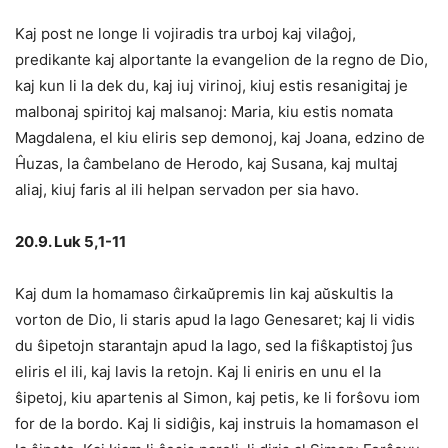
Kaj post ne longe li vojiradis tra urboj kaj vilaĝoj,
predikante kaj alportante la evangelion de la regno de Dio,
kaj kun li la dek du, kaj iuj virinoj, kiuj estis resanigitaj je
malbonaj spiritoj kaj malsanoj: Maria, kiu estis nomata
Magdalena, el kiu eliris sep demonoj, kaj Joana, edzino de
Ĥuzas, la ĉambelano de Herodo, kaj Susana, kaj multaj
aliaj, kiuj faris al ili helpan servadon per sia havo.
20.9. Luk 5,1-11
Kaj dum la homamaso ĉirkaŭpremis lin kaj aŭskultis la
vorton de Dio, li staris apud la lago Genesaret; kaj li vidis
du ŝipetojn starantajn apud la lago, sed la fiŝkaptistoj ĵus
eliris el ili, kaj lavis la retojn. Kaj li eniris en unu el la
ŝipetoj, kiu apartenis al Simon, kaj petis, ke li forŝovu iom
for de la bordo. Kaj li sidiĝis, kaj instruis la homamason el