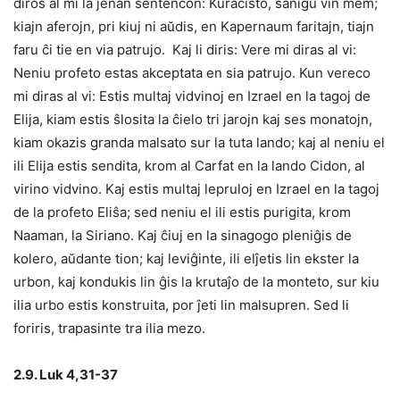
diros al mi la jenan sentencon: Kuracisto, sanigu vin mem;
kiajn aferojn, pri kiuj ni aŭdis, en Kapernaum faritajn, tiajn
faru ĉi tie en via patrujo. Kaj li diris: Vere mi diras al vi:
Neniu profeto estas akceptata en sia patrujo. Kun vereco
mi diras al vi: Estis multaj vidvinoj en Izrael en la tagoj de
Elija, kiam estis ŝlosita la ĉielo tri jarojn kaj ses monatojn,
kiam okazis granda malsato sur la tuta lando; kaj al neniu el
ili Elija estis sendita, krom al Carfat en la lando Cidon, al
virino vidvino. Kaj estis multaj lepruloj en Izrael en la tagoj
de la profeto Eliŝa; sed neniu el ili estis purigita, krom
Naaman, la Siriano. Kaj ĉiuj en la sinagogo pleniĝis de
kolero, aŭdante tion; kaj leviĝinte, ili elĵetis lin ekster la
urbon, kaj kondukis lin ĝis la krutaĵo de la monteto, sur kiu
ilia urbo estis konstruita, por ĵeti lin malsupren. Sed li
foriris, trapasinte tra ilia mezo.
2.9. Luk 4,31-37