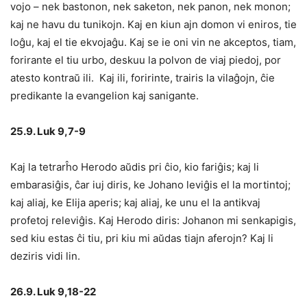
vojo – nek bastonon, nek saketon, nek panon, nek monon;
kaj ne havu du tunikojn. Kaj en kiun ajn domon vi eniros, tie
loĝu, kaj el tie ekvojaĝu. Kaj se ie oni vin ne akceptos, tiam,
forirante el tiu urbo, deskuu la polvon de viaj piedoj, por
atesto kontraŭ ili. Kaj ili, foririnte, trairis la vilaĝojn, ĉie
predikante la evangelion kaj sanigante.
25.9. Luk 9,7-9
Kaj la tetrarĥo Herodo aŭdis pri ĉio, kio fariĝis; kaj li
embarasiĝis, ĉar iuj diris, ke Johano leviĝis el la mortintoj;
kaj aliaj, ke Elija aperis; kaj aliaj, ke unu el la antikvaj
profetoj releviĝis. Kaj Herodo diris: Johanon mi senkapigis,
sed kiu estas ĉi tiu, pri kiu mi aŭdas tiajn aferojn? Kaj li
deziris vidi lin.
26.9. Luk 9,18-22