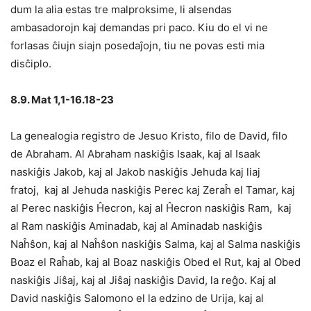
dum la alia estas tre malproksime, li alsendas
ambasadorojn kaj demandas pri paco. Kiu do el vi ne
forlasas ĉiujn siajn posedaĵojn, tiu ne povas esti mia
disĉiplo.
8.9. Mat 1,1-16.18-23
La genealogia registro de Jesuo Kristo, filo de David, filo
de Abraham. Al Abraham naskiĝis Isaak, kaj al Isaak
naskiĝis Jakob, kaj al Jakob naskiĝis Jehuda kaj liaj
fratoj, kaj al Jehuda naskiĝis Perec kaj Zeraĥ el Tamar, kaj
al Perec naskiĝis Ĥecron, kaj al Ĥecron naskiĝis Ram, kaj
al Ram naskiĝis Aminadab, kaj al Aminadab naskiĝis
Naĥŝon, kaj al Naĥŝon naskiĝis Salma, kaj al Salma naskiĝis
Boaz el Raĥab, kaj al Boaz naskiĝis Obed el Rut, kaj al Obed
naskiĝis Jiŝaj, kaj al Jiŝaj naskiĝis David, la reĝo. Kaj al
David naskiĝis Salomono el la edzino de Urija, kaj al