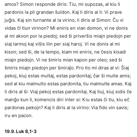
amos? Simon responde diris: Tiu, mi supozas, al kiu li
pardonis la pli grandan ŝuldon. Kaj li diris al li: Vi prave
juĝis. Kaj sin turnante al la virino, li diris al Simon: Ĉu vi
vidas ĉi tiun virinon? Mi eniris en vian domon, vi ne donis
al mi akvon por la piedoj; sed ŝi priverŝis miajn piedojn per
siaj larmoj kaj viŝis ilin per siaj haroj. Vi ne donis al mi
kison; sed ŝi, de la tempo, kiam mi eniris, ne ĉesis kisadi
miajn piedojn. Vi ne ŝmiris mian kapon per oleo; sed ŝi
ŝmiris miajn piedojn per ŝmiraĵo. Pro tio mi diras al vi: Ŝiaj
pekoj, kiuj estas multaj, estas pardonitaj; ĉar ŝi multe amis;
sed al kiu malmulto estas pardonita, tiu malmulte amas. Kaj
li diris al ŝi: Viaj pekoj estas pardonitaj. Kaj tiuj, kiuj sidis ĉe
manĝo kun li, komencis diri inter si: Kiu estas ĉi tiu, kiu eĉ
pardonas pekojn? Kaj li diris al la virino: Via fido vin savis;
iru en pacon.
19.9. Luk 8,1-3