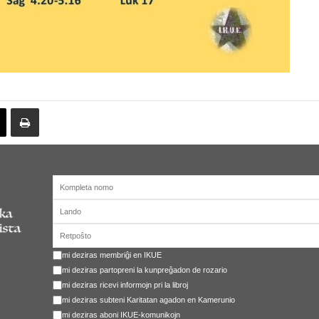
mi deziras membriĝi en IKUE
mi deziras partopreni la kunpreĝadon de rozario
mi deziras ricevi informojn pri la libroj
mi deziras subteni Karitatan agadon en Kamerunio
mi deziras aboni IKUE-komunikojn