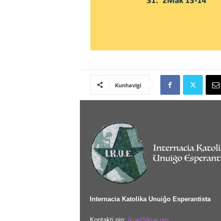
Kunhavigi
Internacia Katolika Unuiĝo Esperantista
Kontakti nin:
ikue@ikue.org