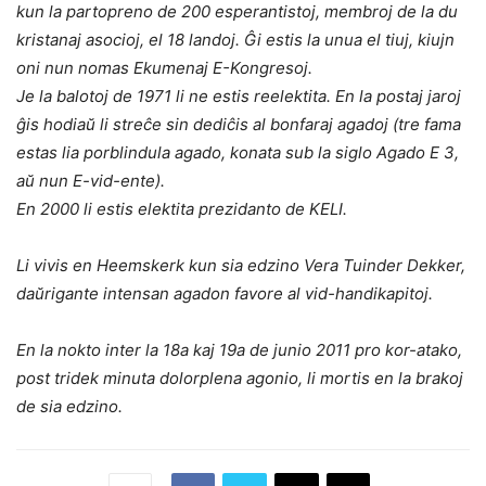
kun la partopreno de 200 esperantistoj, membroj de la du
kristanaj asocioj, el 18 landoj. Ĝi estis la unua el tiuj, kiujn
oni nun nomas Ekumenaj E-Kongresoj.
Je la balotoj de 1971 li ne estis reelektita. En la postaj jaroj
ĝis hodiaŭ li streĉe sin dediĉis al bonfaraj agadoj (tre fama
estas lia porblindula agado, konata sub la siglo Agado E 3,
aŭ nun E-vid-ente).
En 2000 li estis elektita prezidanto de KELI.
Li vivis en Heemskerk kun sia edzino Vera Tuinder Dekker,
daŭrigante intensan agadon favore al vid-handikapitoj.
En la nokto inter la 18a kaj 19a de junio 2011 pro kor-atako,
post tridek minuta dolorplena agonio, li mortis en la brakoj
de sia edzino.