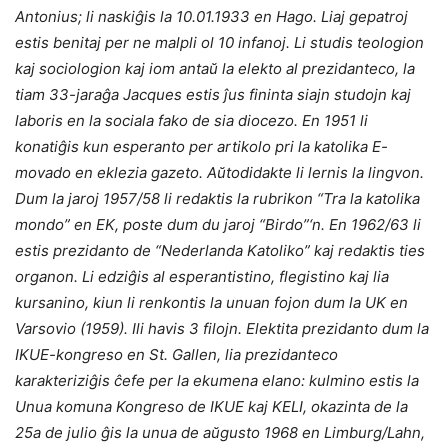
Antonius; li naskiĝis la 10.01.1933 en Hago. Liaj gepatroj
estis benitaj per ne malpli ol 10 infanoj. Li studis teologion
kaj sociologion kaj iom antaŭ la elekto al prezidanteco, la
tiam 33-jaraĝa Jacques estis ĵus fininta siajn studojn kaj
laboris en la sociala fako de sia diocezo. En 1951 li
konatiĝis kun esperanto per artikolo pri la katolika E-
movado en eklezia gazeto. Aŭtodidakte li lernis la lingvon.
Dum la jaroj 1957/58 li redaktis la rubrikon “Tra la katolika
mondo” en EK, poste dum du jaroj “Birdo”‘n. En 1962/63 li
estis prezidanto de “Nederlanda Katoliko” kaj redaktis ties
organon. Li edziĝis al esperantistino, flegistino kaj lia
kursanino, kiun li renkontis la unuan fojon dum la UK en
Varsovio (1959). Ili havis 3 filojn. Elektita prezidanto dum la
IKUE-kongreso en St. Gallen, lia prezidanteco
karakteriziĝis ĉefe per la ekumena elano: kulmino estis la
Unua komuna Kongreso de IKUE kaj KELI, okazinta de la
25a de julio ĝis la unua de aŭgusto 1968 en Limburg/Lahn,