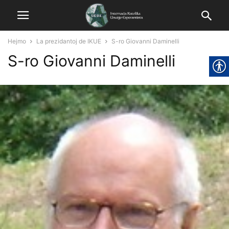
Hejmo
La prezidantoj de IKUE
S-ro Giovanni Daminelli
S-ro Giovanni Daminelli