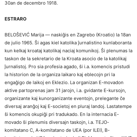
30an de decembro 1918.
ESTRARO
BELOŠEVIĆ Marija — naskiĝis en Zagrebo (Kroatio) la 18an
de julio 1965. Ŝi agas kiel katolika ĵurnalistino kunlaboranta
kun kelkaj kroataj katolikaj naciaj komunikoj. Ŝi plenumas la
taskon de la sekretario de la Kroata asocio de la katolikaj
ĵurnalistoj. Pro sia profesia agado, ŝi i.a. komencis pristudi
la historion de la organiza laikaro kaj eblecojn pri la
engaĝigo de laikoj en Eklezio. La organizan E-movadon
aktive partoprenas jam 31 jarojn, i.a. gvidante E-kursojn,
organizante kaj kunorganizante eventojn, prelegante ĉe
diversaj aranĝoj kaj E-societoj en pluraj landoj. Lastatempe
ŝi komencis okupiĝi pri tradukado. En la internacia E-
movado ŝi plenumis diversajn taskojn, i.a. TEJO-
komitatano C, A-komitatano de UEA (por ILEI), B-