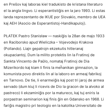
en Prešov kaj laboras kiel tradukisto de kristana literaturo
el la angla lingvo. Li esperantistiĝis en la jaro 1993. Li estas
landa reprezentanto de IKUE por Slovakio, membro de UEA
kaj AEH (Asocio de Esperantistoj-Handikapuloj).
PŁATEK Pastro Stanisław — naskiĝis la 28an de majo 1933
en Raciborsko apud Wieliczka – Vojevodejo Krakova
(Pollando). Liajn gepatrojn ekzekutis hitleranaj
okupaciantoj. Dum la milito protektis lin la Fratinoj de
Sankta Vincento de Paŭlo, nomataj Fratinoj de Dia
Mizerikordo kaj kiam li finis la meĥanikan gimnazion, la
komunista povo direktis lin al la laboro en armeaj fabrikoj
en Tarnovo. De tie, li enarmeiĝis kaj post tri jaroj de armea
servado (dum kiuj li ricevis de Dio la gracon de la alvoko al
pastreco) li ekzaminiĝis por la matureco, kaj tuj eniris la
porpastran seminarion kaj finis ĝin en Gdansko en 1968. Li
fariĝis magistro pri teologio en la katolika Universitato de