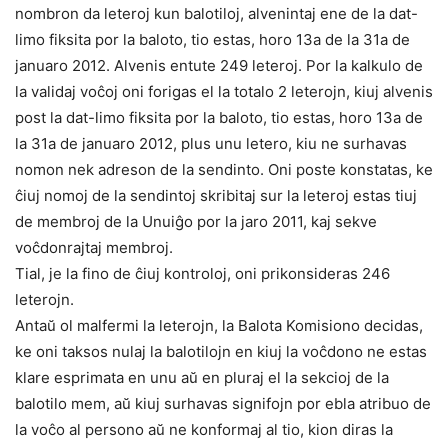
nombron da leteroj kun balotiloj, alvenintaj ene de la dat-
limo fiksita por la baloto, tio estas, horo 13a de la 31a de
januaro 2012. Alvenis entute 249 leteroj. Por la kalkulo de
la validaj voĉoj oni forigas el la totalo 2 leterojn, kiuj alvenis
post la dat-limo fiksita por la baloto, tio estas, horo 13a de
la 31a de januaro 2012, plus unu letero, kiu ne surhavas
nomon nek adreson de la sendinto. Oni poste konstatas, ke
ĉiuj nomoj de la sendintoj skribitaj sur la leteroj estas tiuj
de membroj de la Unuiĝo por la jaro 2011, kaj sekve
voĉdonrajtaj membroj.
Tial, je la fino de ĉiuj kontroloj, oni prikonsideras 246
leterojn.
Antaŭ ol malfermi la leterojn, la Balota Komisiono decidas,
ke oni taksos nulaj la balotilojn en kiuj la voĉdono ne estas
klare esprimata en unu aŭ en pluraj el la sekcioj de la
balotilo mem, aŭ kiuj surhavas signifojn por ebla atribuo de
la voĉo al persono aŭ ne konformaj al tio, kion diras la