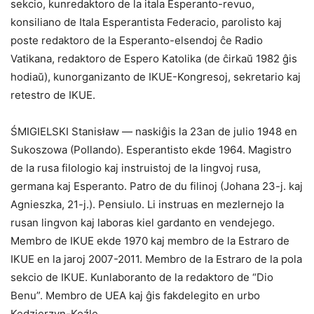
sekcio, kunredaktoro de la itala Esperanto-revuo,
konsiliano de Itala Esperantista Federacio, parolisto kaj
poste redaktoro de la Esperanto-elsendoj ĉe Radio
Vatikana, redaktoro de Espero Katolika (de ĉirkaŭ 1982 ĝis
hodiaŭ), kunorganizanto de IKUE-Kongresoj, sekretario kaj
retestro de IKUE.
ŚMIGIELSKI Stanisław — naskiĝis la 23an de julio 1948 en
Sukoszowa (Pollando). Esperantisto ekde 1964. Magistro
de la rusa filologio kaj instruistoj de la lingvoj rusa,
germana kaj Esperanto. Patro de du filinoj (Johana 23-j. kaj
Agnieszka, 21-j.). Pensiulo. Li instruas en mezlernejo la
rusan lingvon kaj laboras kiel gardanto en vendejego.
Membro de IKUE ekde 1970 kaj membro de la Estraro de
IKUE en la jaroj 2007-2011. Membro de la Estraro de la pola
sekcio de IKUE. Kunlaboranto de la redaktoro de “Dio
Benu”. Membro de UEA kaj ĝis fakdelegito en urbo
Kędzierzyn-Koźle.