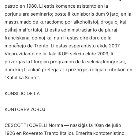
pastro en 1980. Li estis komence asistanto en la
porjunulara seminario; poste li kunlaboris dum 9 jaroj en la
mastrumado de kuracdomo por alkoholistoj, droguloj kaj
psiĥaj malfortuloj. Li estis administracianto de pluraj
franciskanaj domoj kaj nun li estas direktoro de la
monaĥejo de Trento. Li estas esperantisto ekde 2007.
Vicprezidanto de la itala IKUE-sekcio ekde 2009, li
prizorgas la liturgian programon de la sekciaj kongresoj,
dum kiuj li ankaŭ prelegas. Li prizorgas religian rubrikon en
“Katolika Sento”.
KONSILIO DE LA
KONTOREVIZOROJ
CESCOTTI COVELLI Norma — naskiĝis la 10an de julio
1926 en Rovereto Trento (Italio). Emerita kontotenistino.