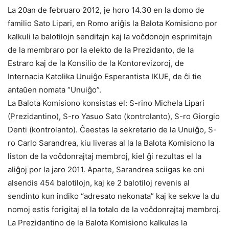
La 20an de februaro 2012, je horo 14.30 en la domo de
familio Sato Lipari, en Romo ariĝis la Balota Komisiono por
kalkuli la balotilojn senditajn kaj la voĉdonojn esprimitajn
de la membraro por la elekto de la Prezidanto, de la
Estraro kaj de la Konsilio de la Kontorevizoroj, de
Internacia Katolika Unuiĝo Esperantista IKUE, de ĉi tie
antaŭen nomata “Unuiĝo”.
La Balota Komisiono konsistas el: S-rino Michela Lipari
(Prezidantino), S-ro Yasuo Sato (kontrolanto), S-ro Giorgio
Denti (kontrolanto). Ĉeestas la sekretario de la Unuiĝo, S-
ro Carlo Sarandrea, kiu liveras al la la Balota Komisiono la
liston de la voĉdonrajtaj membroj, kiel ĝi rezultas el la
aliĝoj por la jaro 2011. Aparte, Sarandrea sciigas ke oni
alsendis 454 balotilojn, kaj ke 2 balotiloj revenis al
sendinto kun indiko “adresato nekonata” kaj ke sekve la du
nomoj estis forigitaj el la totalo de la voĉdonrajtaj membroj.
La Prezidantino de la Balota Komisiono kalkulas la