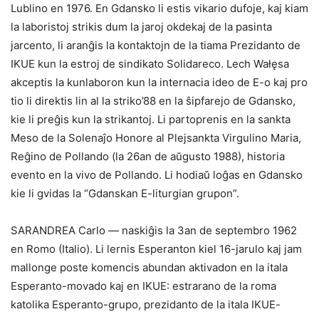
Lublino en 1976. En Gdansko li estis vikario dufoje, kaj kiam
la laboristoj strikis dum la jaroj okdekaj de la pasinta
jarcento, li aranĝis la kontaktojn de la tiama Prezidanto de
IKUE kun la estroj de sindikato Solidareco. Lech Wałęsa
akceptis la kunlaboron kun la internacia ideo de E-o kaj pro
tio li direktis lin al la striko’88 en la ŝipfarejo de Gdansko,
kie li preĝis kun la strikantoj. Li partoprenis en la sankta
Meso de la Solenaĵo Honore al Plejsankta Virgulino Maria,
Reĝino de Pollando (la 26an de aŭgusto 1988), historia
evento en la vivo de Pollando. Li hodiaŭ loĝas en Gdansko
kie li gvidas la “Gdanskan E-liturgian grupon”.
SARANDREA Carlo — naskiĝis la 3an de septembro 1962
en Romo (Italio). Li lernis Esperanton kiel 16-jarulo kaj jam
mallonge poste komencis abundan aktivadon en la itala
Esperanto-movado kaj en IKUE: estrarano de la roma
katolika Esperanto-grupo, prezidanto de la itala IKUE-