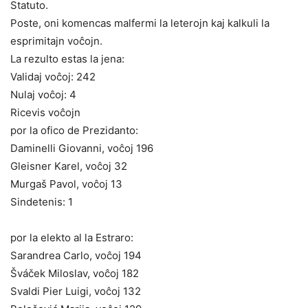
Statuto.
Poste, oni komencas malfermi la leterojn kaj kalkuli la
esprimitajn voĉojn.
La rezulto estas la jena:
Validaj voĉoj: 242
Nulaj voĉoj: 4
Ricevis voĉojn
por la ofico de Prezidanto:
Daminelli Giovanni, voĉoj 196
Gleisner Karel, voĉoj 32
Murgaš Pavol, voĉoj 13
Sindetenis: 1
por la elekto al la Estraro:
Sarandrea Carlo, voĉoj 194
Šváček Miloslav, voĉoj 182
Svaldi Pier Luigi, voĉoj 132