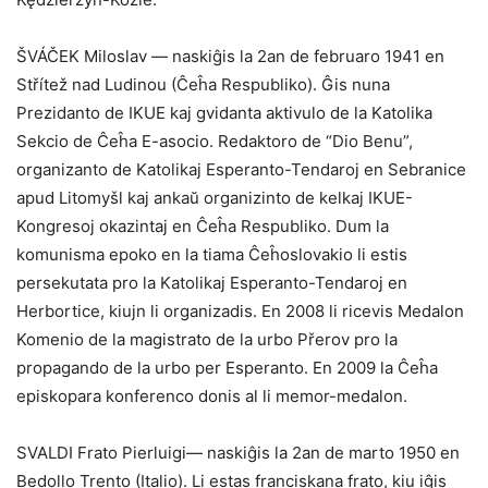
ŠVÁČEK Miloslav — naskiĝis la 2an de februaro 1941 en
Střítež nad Ludinou (Ĉeĥa Respubliko). Ĝis nuna
Prezidanto de IKUE kaj gvidanta aktivulo de la Katolika
Sekcio de Ĉeĥa E-asocio. Redaktoro de “Dio Benu”,
organizanto de Katolikaj Esperanto-Tendaroj en Sebranice
apud Litomyšl kaj ankaŭ organizinto de kelkaj IKUE-
Kongresoj okazintaj en Ĉeĥa Respubliko. Dum la
komunisma epoko en la tiama Ĉeĥoslovakio li estis
persekutata pro la Katolikaj Esperanto-Tendaroj en
Herbortice, kiujn li organizadis. En 2008 li ricevis Medalon
Komenio de la magistrato de la urbo Přerov pro la
propagando de la urbo per Esperanto. En 2009 la Ĉeĥa
episkopara konferenco donis al li memor-medalon.
SVALDI Frato Pierluigi— naskiĝis la 2an de marto 1950 en
Bedollo Trento (Italio). Li estas franciskana frato, kiu iĝis