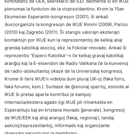
komitatano de UEA, sekretario de ILEI. Momente ŝi en IKUE
plenumas la funkcion de la vicprezidantino. Krom la 15an
Ekumenan Esperanto-kongreson (2001), ŝi ankaŭ
(kun)organizis la kongresojn de IKUE Rimini (2009), Parizo
(2010) kaj Zagrebo (2011). Ŝi starigis valorajn eksterajn
kontaktojn por IKUE kun la reprezentantoj de kelkaj aliaj
grandaj katolikaj asocioj, ekz. la Fokolar-movado. Ankaŭ ŝi
reprezentis “Espero Katolika”-n ĉe kelkaj gravaj katolikaj
aranĝoj kaj la E-elsendon de Radio Vatikana ĉe la kunvenoj
de radio-aŭskultantoj okaze de la Universalaj kongresoj.
Krome ŝi faris IKUE’n videbla dum pluraj UK-oj (faka foiro,
faka forumo, ksm.). Surbaze de ĝisnunaj spertoj, estonte al
IKUE ŝi pretas aparte kontribui je kampoj:
internacia/ekstera agado (igi IKUE pli rimarkebla en
Esperantujo kaj en kristana movado ĝenerale), kongresoj
de IKUE/EEK kaj aliaj arangoj (fakaj, regionaj), landaj
sekcioj/reprezentantoj, informado kaj organizante
diversajn servojn por la membraro.