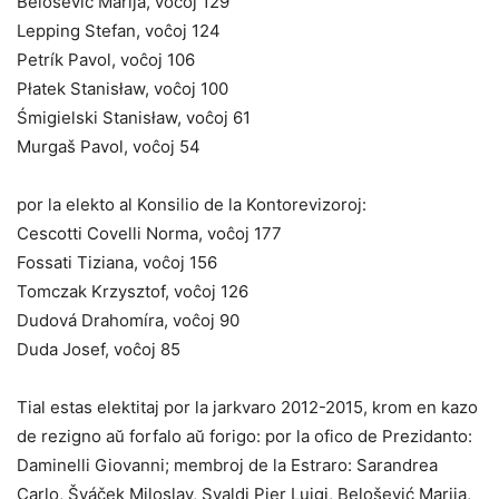
Belošević Marija, voĉoj 129
Lepping Stefan, voĉoj 124
Petrík Pavol, voĉoj 106
Płatek Stanisław, voĉoj 100
Śmigielski Stanisław, voĉoj 61
Murgaš Pavol, voĉoj 54
por la elekto al Konsilio de la Kontorevizoroj:
Cescotti Covelli Norma, voĉoj 177
Fossati Tiziana, voĉoj 156
Tomczak Krzysztof, voĉoj 126
Dudová Drahomíra, voĉoj 90
Duda Josef, voĉoj 85
Tial estas elektitaj por la jarkvaro 2012-2015, krom en kazo
de rezigno aŭ forfalo aŭ forigo: por la ofico de Prezidanto:
Daminelli Giovanni; membroj de la Estraro: Sarandrea
Carlo, Šváček Miloslav, Svaldi Pier Luigi, Belošević Marija,