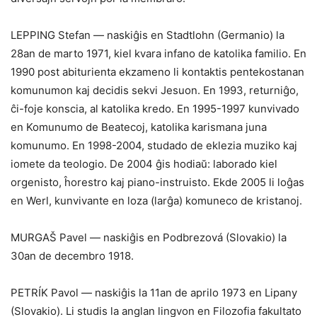
LEPPING Stefan — naskiĝis en Stadtlohn (Germanio) la
28an de marto 1971, kiel kvara infano de katolika familio. En
1990 post abiturienta ekzameno li kontaktis pentekostanan
komunumon kaj decidis sekvi Jesuon. En 1993, returniĝo,
ĉi-foje konscia, al katolika kredo. En 1995-1997 kunvivado
en Komunumo de Beatecoj, katolika karismana juna
komunumo. En 1998-2004, studado de eklezia muziko kaj
iomete da teologio. De 2004 ĝis hodiaŭ: laborado kiel
orgenisto, ĥorestro kaj piano-instruisto. Ekde 2005 li loĝas
en Werl, kunvivante en loza (larĝa) komuneco de kristanoj.
MURGAŠ Pavel — naskiĝis en Podbrezová (Slovakio) la
30an de decembro 1918.
PETRÍK Pavol — naskiĝis la 11an de aprilo 1973 en Lipany
(Slovakio). Li studis la anglan lingvon en Filozofia fakultato