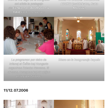
oni aŭdis la prelegojn
ADORU (maldekstre, frato
de
Eichkorn pri ADORU (en la
Miloslav)
foto)
kaj Kronenberger.
La programon por deko da
Meso en la kongreseja kapelo
infanoj el Ĉeĥio kaj Hungario
organizas Zdenka Novotna. Ili
aktoras, desegnas kaj okupiĝas
pri la paperfaldado.
11/12. 07.2006