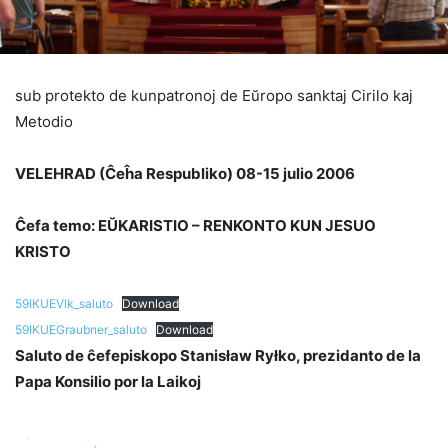
sub protekto de kunpatronoj de Eŭropo sanktaj Cirilo kaj
Metodio
VELEHRAD (Ĉeĥa Respubliko) 08-15 julio 2006
Ĉefa temo: EŬKARISTIO – RENKONTO KUN JESUO
KRISTO
59IKUEVlk_saluto
Download
59IKUEGraubner_saluto
Download
Saluto de ĉefepiskopo Stanisław Ryłko, prezidanto de la
Papa Konsilio por la Laikoj