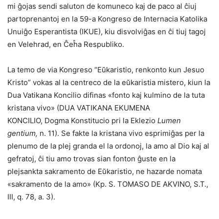
mi ĝojas sendi saluton de komuneco kaj de paco al ĉiuj
partoprenantoj en la 59-a Kongreso de Internacia Katolika
Unuiĝo Esperantista (IKUE), kiu disvolviĝas en ĉi tiuj tagoj
en Velehrad, en Ĉeĥa Respubliko.
La temo de via Kongreso “Eŭkaristio, renkonto kun Jesuo
Kristo” vokas al la centreco de la eŭkaristia mistero, kiun la
Dua Vatikana Koncilio difinas «fonto kaj kulmino de la tuta
kristana vivo» (DUA VATIKANA EKUMENA
KONCILIO, Dogma Konstitucio pri la Eklezio
Lumen
gentium,
n. 11). Se fakte la kristana vivo esprimiĝas per la
plenumo de la plej granda el la ordonoj, la amo al Dio kaj al
gefratoj, ĉi tiu amo trovas sian fonton ĝuste en la
plejsankta sakramento de Eŭkaristio, ne hazarde nomata
«sakramento de la amo» (Kp. S. TOMASO DE AKVINO, S.T.,
III, q. 78, a. 3).