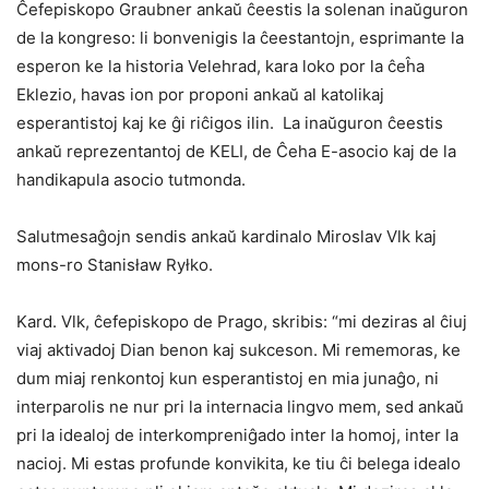
Ĉefepiskopo Graubner ankaŭ ĉeestis la solenan inaŭguron
de la kongreso: li bonvenigis la ĉeestantojn, esprimante la
esperon ke la historia Velehrad, kara loko por la ĉeĥa
Eklezio, havas ion por proponi ankaŭ al katolikaj
esperantistoj kaj ke ĝi riĉigos ilin. La inaŭguron ĉeestis
ankaŭ reprezentantoj de KELI, de Ĉeha E-asocio kaj de la
handikapula asocio tutmonda.
Salutmesaĝojn sendis ankaŭ kardinalo Miroslav Vlk kaj
mons-ro Stanisław Ryłko.
Kard. Vlk, ĉefepiskopo de Prago, skribis: “mi deziras al ĉiuj
viaj aktivadoj Dian benon kaj sukceson. Mi rememoras, ke
dum miaj renkontoj kun esperantistoj en mia junaĝo, ni
interparolis ne nur pri la internacia lingvo mem, sed ankaŭ
pri la idealoj de interkompreniĝado inter la homoj, inter la
nacioj. Mi estas profunde konvikita, ke tiu ĉi belega idealo