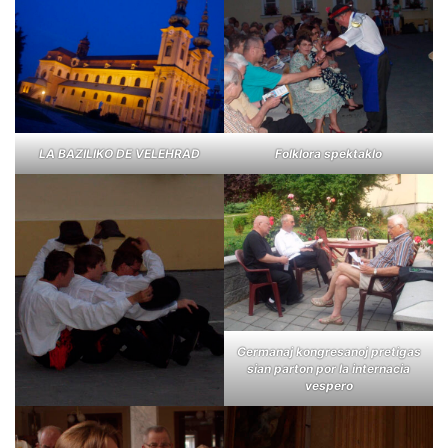
LA BAZILIKO DE VELEHRAD
Folklora spektaklo
Germanaj kongresanoj pretigas
sian parton por la internacia
vespero