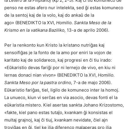
la
Letero al la Filipianoj
(kp 2, 2-5). Kaj ĉi tiu komuneco de
penso ne estas afero nur intelekta, sed ĝi estas komuneco
de la sentoj kaj de la volo, kaj do ankaŭ de la
ago» (BENEDIKTO la XVI,
Homilio. Sankta Meso de la
Krismo en la vatikana Baziliko,
13-a de aprilo 2006).
Per la renkonto kun Kristo la kristano nutriĝas kaj
sensoifiĝas je la fonto de la amo por eniri la vojon de
karitato kaj de solidareco, kaj progresi en ĉi tiu irado:
«Eŭkaristio devas fariĝi por ni lernejo de vivo, en kiu ni
lernas donaci nian vivon» (BENEDIKTO la XVI,
Homilio.
Sankta Meso por la
pastra ordino,
7-a de majo 2006).
Eŭkaristio fariĝas, tiel, ligilo de komuneco inter la homoj.
La unueco, kiun vi serĉas en via asocio, devas fonti el la
eŭkaristia mistero. Kiel asertas sankta Johano Krizostomo,
«fakte, kiel pano estas tutaĵo, kvankam ĝi konsistas el
multaj grajnoj, kaj ĉi tiuj, kvankam nevidate, ĉiel ajn
troviĝas en ĝi, tiel ke ilia diferenco malaperas pro ilia