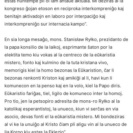
estas nuntempe pli ol iam antaŭe aktuala. Mi deziras al la
kongreso ĝojan etoson en reciproka interkompreniĝo kaj
benitajn aktivadojn en laboro por interpaciĝo kaj
interkompreniĝo sur internacia kampo”.
En sia longa mesaĝo, mons. Stanisław Ryłko, prezidanto de
la papa konsilio de la laikoj, esprimante ŝaton por la
elektita temo kiu vokas al la centreco de la eŭkaristia
mistero, fonto kaj kulmino de la tuta kristana vivo,
memorigis kiel la homo bezonas la Eŭkaristion, ĉar li
bezonas renkonti Kriston kaj amikiĝi al li, havi kun li
komunecon en la penso kaj en la volo, kiel la Papo diris.
Eŭkaristio fariĝas, tiel, ligilo de komuneco inter la homoj.
Pro tio, jen la petsopiro adresita de mons-ro Ryłko al la
katolikaj esperantistoj, la unueco, kiun vi serĉas en via
asocio, devas fonti el la eŭkaristia mistero. Mi bondeziras
al vi ke la unuiĝo al Kristo ĉiam pli aligu vin al la unueco de
lia Korpo kiu estas la Eklezio”.