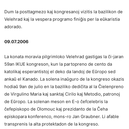
Dum la posttagmezo kaj kongresanoj vizitis la bazilikon de
Velehrad kaj la vespera programo finiĝis per la eŭkaristia
adorado.
09.07.2006
La konata moravia pilgrimloko Velehrad gastigas la ĉi-jaran
59an IKUE kongreson, kun la partopreno de cento da
katolikaj esperantistoj el deko da landoj de Eŭropo sed
ankaŭ el Kanado. La solena inaŭguro de la kongreso okazis
hodiaŭ 9an de julio en la baziliko dediĉita al la Ĉielenpreno
de Virgulino Maria kaj sanktaj Cirilo kaj Metodio, patronoj
de Eŭropo. La solenan meson en E-o ĉefcelebris la
ĉefepiskopo de Olomouc kaj prezidanto de la Ĉeha
episkopara konferenco, mons-ro Jan Graubner. Li afable
transprenis la alta protektadon de la kongreso.