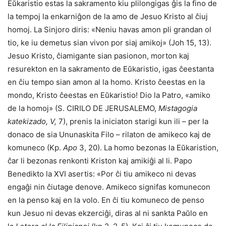
Eŭkaristio estas la sakramento kiu plilongigas ĝis la fino de
la tempoj la enkarniĝon de la amo de Jesuo Kristo al ĉiuj
homoj. La Sinjoro diris: «Neniu havas amon pli grandan ol
tio, ke iu demetus sian vivon por siaj amikoj» (Joh 15, 13).
Jesuo Kristo, ĉiamigante sian pasionon, morton kaj
resurekton en la sakramento de Eŭkaristio, igas ĉeestanta
en ĉiu tempo sian amon al la homo. Kristo ĉeestas en la
mondo, Kristo ĉeestas en Eŭkaristio! Dio la Patro, «amiko
de la homoj» (S. CIRILO DE JERUSALEMO,
Mistagogia
katekizado, V,
7), prenis la iniciaton starigi kun ili – per la
donaco de sia Ununaskita Filo – rilaton de amikeco kaj de
komuneco (Kp.
Apo
3, 20). La homo bezonas la Eŭkaristion,
ĉar li bezonas renkonti Kriston kaj amikiĝi al li. Papo
Benedikto la XVI asertis: «Por ĉi tiu amikeco ni devas
engaĝi nin ĉiutage denove. Amikeco signifas komunecon
en la penso kaj en la volo. En ĉi tiu komuneco de penso
kun Jesuo ni devas ekzerciĝi, diras al ni sankta Paŭlo en