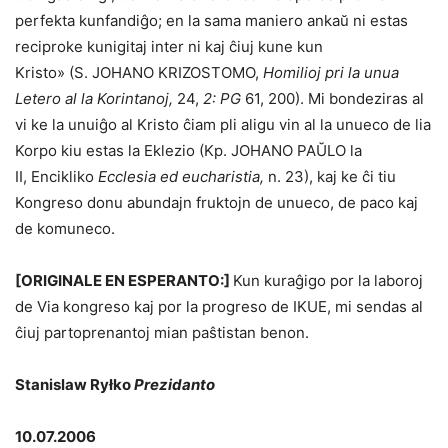
perfekta kunfandiĝo; en la sama maniero ankaŭ ni estas
reciproke kunigitaj inter ni kaj ĉiuj kune kun
Kristo» (S. JOHANO KRIZOSTOMO,
Homilioj pri la unua
Letero al la Korintanoj,
24,
2: PG
61, 200). Mi bondeziras al
vi ke la unuiĝo al Kristo ĉiam pli aligu vin al la unueco de lia
Korpo kiu estas la Eklezio (Kp. JOHANO PAŬLO la
II, Encikliko
Ecclesia ed eucharistia,
n. 23), kaj ke ĉi tiu
Kongreso donu abundajn fruktojn de unueco, de paco kaj
de komuneco.
[ORIGINALE EN ESPERANTO:]
Kun kuraĝigo por la laboroj
de Via kongreso kaj por la progreso de IKUE, mi sendas al
ĉiuj partoprenantoj mian paŝtistan benon.
Stanislaw Ryłko
Prezidanto
10.07.2006