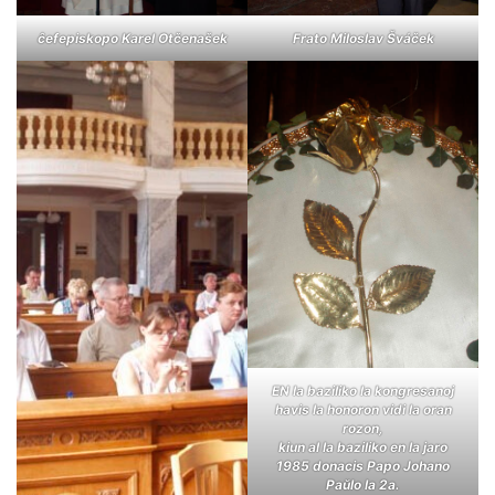
ĉefepiskopo Karel Otčenašek
Frato Miloslav Šváček
EN la baziliko la kongresanoj
havis la honoron vidi la oran
rozon,
kiun al la baziliko en la jaro
1985 donacis Papo Johano
Paŭlo la 2a.