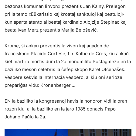
bezonas komunan linvon» prezentis Jan Kalný. Prelegon
pri la temo «Eŭkaristio kaj kroataj sanktuloj kaj beatuloj»
kun aparta atento al beataj kardinalo Alojzije Stepinac kaj
beata Ivan Merz prezentis Marija Belošević.
Krome, ŝi ankau prezentis la vivon kaj agadon de
franciskano Placido Cortese, t.n. Kolbe de Cres, kiu ankaŭ
kiel martiro mortis dum la 2a mondmilito.Postagmeze en la
baziliko meson celebris la ĉefepiskopo Karel Otčenašek.
Vespere sekvis la internacia vespero, al kiu oni serioze
prepariĝas vidu: Kronenberger,…
EN la baziliko la kongresanoj havis la honoron vidi la oran
rozon kiu al la baziliko en la jaro 1985 donacis Papo
Johano Paŭlo la 2a.