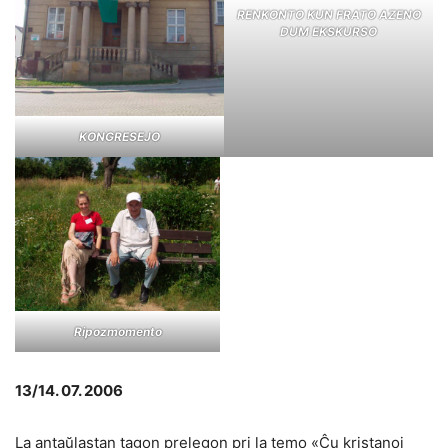
RENKONTO KUN FRATO AZENO
DUM EKSKURSO
KONGRESEJO
Ripozmomento
13/14. 07. 2006
La antaŭlastan tagon prelegon pri la temo «Ĉu kristanoj